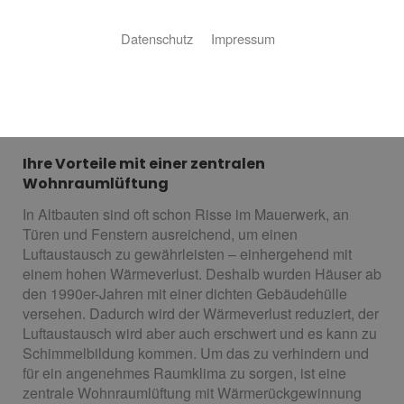
Sie suchen eine energieeffiziente Lösung für den
Luftaustausch in Ihrem Neubau? Sie denken über eine
Datenschutz
Impressum
zentrale Wohnraumlüftung in Ihrem Altbau nach? Wir
helfen Ihnen bei der Planung und Umsetzung. Andreas
Kinder ist Ihr Fachbetrieb aus Wülfrath für zentrale
Wohnraumlüftung.
Ihre Vorteile mit einer zentralen
Wohnraumlüftung
In Altbauten sind oft schon Risse im Mauerwerk, an
Türen und Fenstern ausreichend, um einen
Luftaustausch zu gewährleisten – einhergehend mit
einem hohen Wärmeverlust. Deshalb wurden Häuser ab
den 1990er-Jahren mit einer dichten Gebäudehülle
versehen. Dadurch wird der Wärmeverlust reduziert, der
Luftaustausch wird aber auch erschwert und es kann zu
Schimmelbildung kommen. Um das zu verhindern und
für ein angenehmes Raumklima zu sorgen, ist eine
zentrale Wohnraumlüftung mit Wärmerückgewinnung